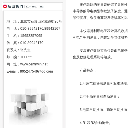
霍尔效应的测量是研究半导体性质
半导体的导电类型和载流子浓度。通
禁带宽度、杂质电离能及迁移率的温
地 址：北京市石景山区城通街26号
电 话：010-89942170/89942167
本仪器是利用电子和计算机数据采
手 机：15652257065
和电导率的测量，来确定半导体材料
传 真：010-89942170
联系人：张先生
变温霍尔效应实验仪是由电磁铁、
邮 编：100055
集及数据处理系统等组成。
网 址：
www.centrwin.net
产品特点：
E-mail：
805247549@qq.com
1.可用范德堡法测量和标准法测
2.可手动测量和自动测量；
3.电流自动换向、磁测自动换向
4.R1和R2自动测量。