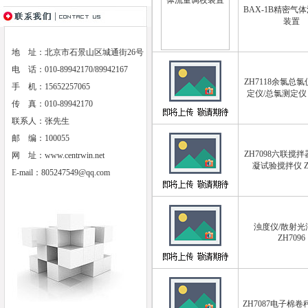
BAX-1B精密气
装置
地 址：北京市石景山区城通街26号
电 话：010-89942170/89942167
ZH7118余氯总氯
手 机：15652257065
定仪/总氯测定仪 Z
传 真：010-89942170
联系人：张先生
邮 编：100055
ZH7098六联搅拌
网 址：
www.centrwin.net
凝试验搅拌仪 ZH
E-mail：
805247549@qq.com
浊度仪/散射光
ZH7096
ZH7087电子棉卷秤 