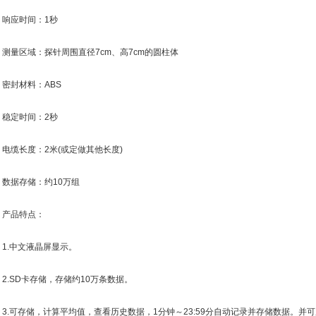
应时间：1秒
量区域：探针周围直径7cm、高7cm的圆柱体
封材料：ABS
定时间：2秒
缆长度：2米(或定做其他长度)
据存储：约10万组
品特点：
.中文液晶屏显示。
.SD卡存储，存储约10万条数据。
.可存储，计算平均值，查看历史数据，1分钟～23:59分自动记录并存储数据。并可