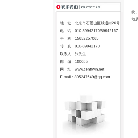
壤
统
地
地 址：北京市石景山区城通街26号
电 话：010-89942170/89942167
规
手 机：15652257065
传 真：010-89942170
测
联系人：张先生
邮 编：100055
测量
网 址：
www.centrwin.net
测
E-mail：
805247549@qq.com
测
探
探
探