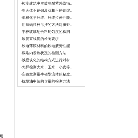
·检测建筑中空玻璃耐紫外线辐照性能试验
·奥氏体不锈钢及双相不锈钢焊缝中铁素体含量的测量方法
·单根化学纤维、纤维拉伸性能的检测方法
·用砝码杠杆吊挂的方法对扭矩扳手进行检定与校准
·平板玻璃配合料均匀度的检测方法
·玻管直线度的检测要求
·铁电薄膜材料的铁电疲劳性能检测
·煤堆内发热状况的检测方法
·以模块化的结构方式进行对材料多种机械性能的检测方法与注意事项
·怎样检测大米，玉米，小麦等谷物的直链淀粉？
·实验室测量牛顿型流体的粘度和非牛顿流体的流变特性
·抗燃油中氯的含量的检测方法
用