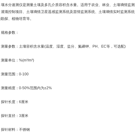
水分速测仪是测量土壤及多孔介质容积含水量。适用于农业、林业、土壤墒情监测
、灌溉控制项目、土壤墒情卫星遥感监测系统及苗情监测系统、土壤墒情实时监测系统
质勘探、植物培育等。
格参数：
量参数：土壤容积含水量(温度、湿度、盐分、氮磷钾、PH、EC等，可选配)
单位：%(m³/m³)
量范围：0-100
量精度：0-50%范围内为±2%
针长度：6厘米
针直径：3厘米
针材料：不锈钢