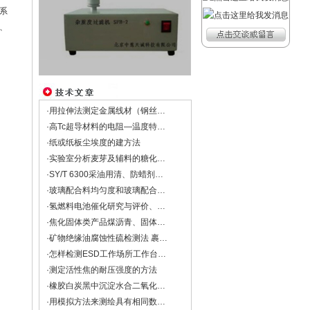
系
、
·用拉伸法测定金属线材（钢丝）杨氏模量
·高Tc超导材料的电阻—温度特性的测量与处理
·纸或纸板尘埃度的建方法
·实验室分析麦芽及辅料的糖化力、糖化时间和浸出物的设备
·SY/T 6300采油用清、防蜡剂技术要求
·玻璃配合料均匀度和玻璃配合料中含碱量的检测方法
·氢燃料电池催化研究与评价、锂空电池研究
·焦化固体类产品煤沥青、固体古马隆-茚树脂软化点的测定方法
·矿物绝缘油腐蚀性硫检测法 裹绝缘纸铜扁线法DL/T 285-2012
·怎样检测ESD工作场所工作台面及工具的带静电电荷？
·测定活性焦的耐压强度的方法
·橡胶白炭黑中沉淀水合二氧化硅水洗筛余物的测定
·用模拟方法来测绘具有相同数学形式的物理场——导电微晶法