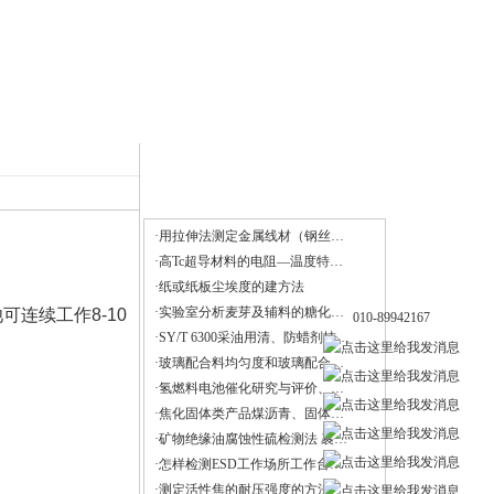
·用拉伸法测定金属线材（钢丝）杨氏模量
·高Tc超导材料的电阻—温度特性的测量与处理
·纸或纸板尘埃度的建方法
·实验室分析麦芽及辅料的糖化力、糖化时间和浸出物的设备
连续工作8-10
010-89942167
·SY/T 6300采油用清、防蜡剂技术要求
·玻璃配合料均匀度和玻璃配合料中含碱量的检测方法
·氢燃料电池催化研究与评价、锂空电池研究
·焦化固体类产品煤沥青、固体古马隆-茚树脂软化点的测定方法
·矿物绝缘油腐蚀性硫检测法 裹绝缘纸铜扁线法DL/T 285-2012
·怎样检测ESD工作场所工作台面及工具的带静电电荷？
·测定活性焦的耐压强度的方法