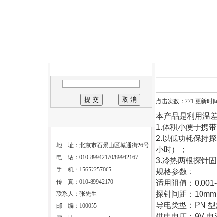
点击次数：271 更新时间：2
本产品是利用温
1.体积小便于携
2.以低功耗保持
地 址：北京市石景山区城通街26号
小时）；
电 话：010-89942170/89942167
3.冷热两根探针
手 机：15652257065
规格参数：
传 真：010-89942170
适用阻值：0.001-
探针间距：10mm
联系人：张先生
导电类型：PN 
邮 编：100055
供电电压：9V 电