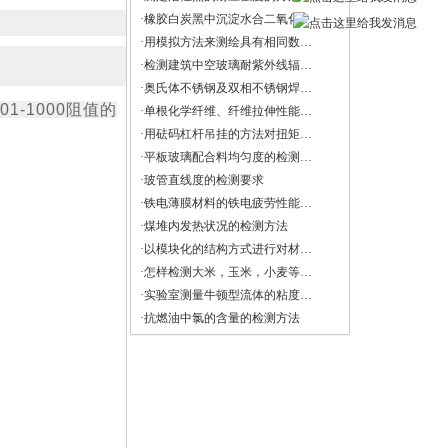
·橡胶白炭黑中沉淀水合二氧化硅水洗筛余物的测定
·用模拟方法来测绘具有相同数学形式的物理场——导电微晶法
·检测建筑中空玻璃耐紫外线辐照性能试验
·奥氏体不锈钢及双相不锈钢焊缝中铁素体含量的测量方法
-1000阻值的
·单根化学纤维、纤维拉伸性能的检测方法
·用砝码杠杆吊挂的方法对扭矩扳手进行检定与校准
·平板玻璃配合料均匀度的检测方法
·玻管直线度的检测要求
·铁电薄膜材料的铁电疲劳性能检测
·煤堆内发热状况的检测方法
·以模块化的结构方式进行对材料多种机械性能的检测方法与注意事项
·怎样检测大米，玉米，小麦等谷物的直链淀粉？
·实验室测量牛顿型流体的粘度和非牛顿流体的流变特性
·抗燃油中氯的含量的检测方法