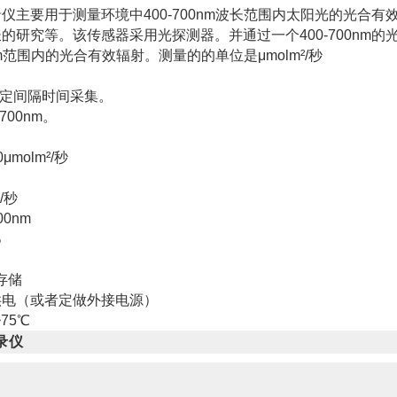
仪主要用于测量环境中400-700nm波长范围内太阳光的光合有
的研究等。该传感器采用光探测器。并通过一个400-700nm的
0nm范围内的光合有效辐射。测量的的单位是μmolm²/秒
设定间隔时间采集。
700nm。
μmolm²/秒
/秒
0nm
%
存储
供电（或者定做外接电源）
75℃
录仪