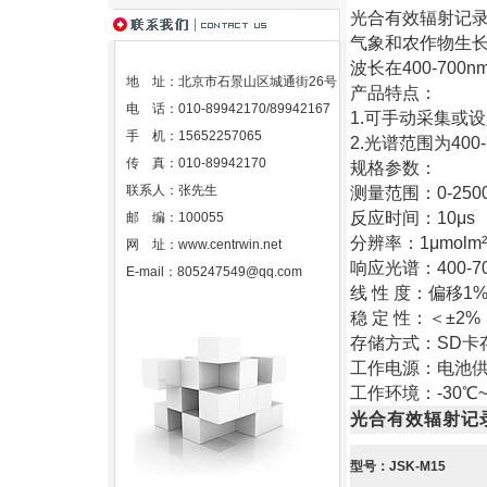
光合有效辐射记录
气象和农作物生长
波长在400-70
地 址：北京市石景山区城通街26号
产品特点：
电 话：010-89942170/89942167
1.可手动采集或
手 机：15652257065
2.光谱范围为400-
传 真：010-89942170
规格参数：
联系人：张先生
测量范围：0-2500
反应时间：10μs
邮 编：100055
分辨率：1μmolm²
网 址：
www.centrwin.net
响应光谱：400-70
E-mail：
805247549@qq.com
线 性 度：偏移1
稳 定 性：＜±2%
存储方式：SD卡
工作电源：电池
工作环境：-30℃~
光合有效辐射记
型号：JSK-M15