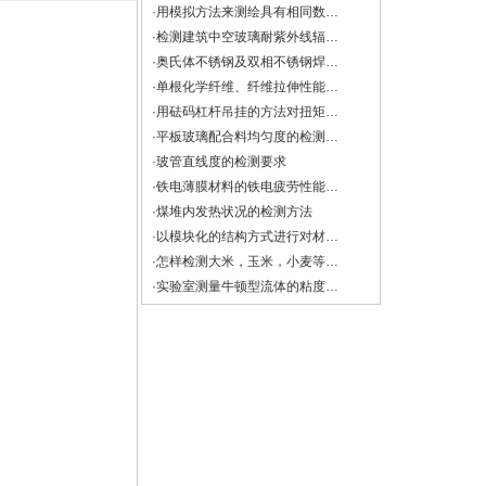
·用模拟方法来测绘具有相同数学形式的物理场——导电微晶法
·检测建筑中空玻璃耐紫外线辐照性能试验
·奥氏体不锈钢及双相不锈钢焊缝中铁素体含量的测量方法
·单根化学纤维、纤维拉伸性能的检测方法
·用砝码杠杆吊挂的方法对扭矩扳手进行检定与校准
·平板玻璃配合料均匀度的检测方法
·玻管直线度的检测要求
·铁电薄膜材料的铁电疲劳性能检测
·煤堆内发热状况的检测方法
·以模块化的结构方式进行对材料多种机械性能的检测方法与注意事项
·怎样检测大米，玉米，小麦等谷物的直链淀粉？
·实验室测量牛顿型流体的粘度和非牛顿流体的流变特性