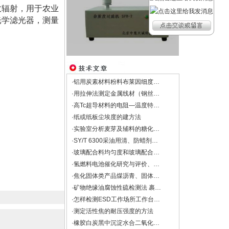
效辐射，用于农业
光学滤光器，测量
·铝用炭素材料粉料布莱因细度试验法——YS/T 734
·用拉伸法测定金属线材（钢丝）杨氏模量
·高Tc超导材料的电阻—温度特性的测量与处理
·纸或纸板尘埃度的建方法
·实验室分析麦芽及辅料的糖化力、糖化时间和浸出物的设备
·SY/T 6300采油用清、防蜡剂技术要求
·玻璃配合料均匀度和玻璃配合料中含碱量的检测方法
·氢燃料电池催化研究与评价、锂空电池研究
·焦化固体类产品煤沥青、固体古马隆-茚树脂软化点的测定方法
·矿物绝缘油腐蚀性硫检测法 裹绝缘纸铜扁线法DL/T 285-2012
·怎样检测ESD工作场所工作台面及工具的带静电电荷？
·测定活性焦的耐压强度的方法
·橡胶白炭黑中沉淀水合二氧化硅水洗筛余物的测定