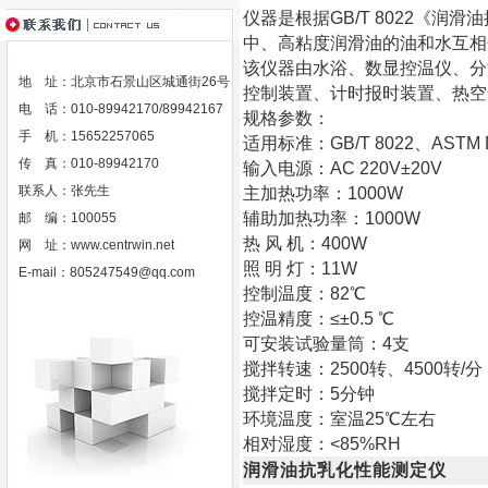
仪器是根据GB/T 8022《润
中、高粘度润滑油的油和水互相
该仪器由水浴、数显控温仪、分
地 址：北京市石景山区城通街26号
控制装置、计时报时装置、热空
电 话：010-89942170/89942167
规格参数：
手 机：15652257065
适用标准：GB/T 8022、ASTM 
传 真：010-89942170
输入电源：AC 220V±20V
联系人：张先生
主加热功率：1000W
辅助加热功率：1000W
邮 编：100055
热 风 机：400W
网 址：
www.centrwin.net
照 明 灯：11W
E-mail：
805247549@qq.com
控制温度：82℃
控温精度：≤±0.5 ℃
可安装试验量筒：4支
搅拌转速：2500转、4500转/
搅拌定时：5分钟
环境温度：室温25℃左右
相对湿度：<85%RH
润滑油抗乳化性能测定仪