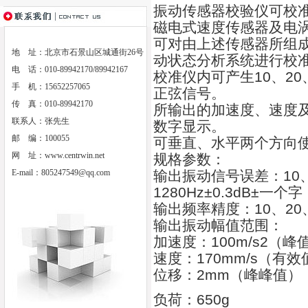
振动传感器校验仪可校
磁电式速度传感器及电
可对由上述传感器所组
地 址：北京市石景山区城通街26号
动状态分析系统进行校
电 话：010-89942170/89942167
校准仪内可产生10、20、
手 机：15652257065
正弦信号。
传 真：010-89942170
所输出的加速度、速度
联系人：张先生
数字显示。
邮 编：100055
可垂直、水平两个方向
网 址：
www.centrwin.net
规格参数：
E-mail：
805247549@qq.com
输出振动信号误差：10、2
1280Hz±0.3dB±一个字
输出频率精度：10、20、40
输出振动幅值范围：
加速度：100m/s2（峰
速度：170mm/s（有效
位移：2mm（峰峰值）
负荷：650g