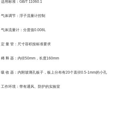
标准：GB/T 11060.1
体调节：浮子流量计控制
体流量计：分度值0.008L
 量 管：尺寸容积按标准要求
 释 器：内径50mm，长度160mm
 收 器：内附玻璃孔板子，板上分布有20个直径0.5-1mm的小孔
作环境：带有通风、防护的实验室