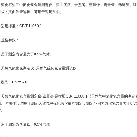
化石油气中硫化氢含量测定仪主要由底座、针型阀、流量计、定量管、稀释管、吸
组成；其由软管连接，可用于现场采集。
标准：GB/T 11060.1
格参数：
于测定硫含量大于0.5%气体。
然气硫化氢测定仪_天然气硫化氢含量测试仪
号：DMYS-01
然气硫化氢含量测定仪(碘量法)是按照GB/T11060.1《天然气中硫化氢含量的测定 
法》 的要求，适用于测定天然气中硫化氢含量的测定，测定范围为硫化氢含量大于0.5
样。
于测定硫含量低于0.5%气体