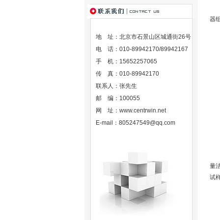
液
器
地 址：北京市石景山区城通街26号
适用
电 话：010-89942170/89942167
手 机：15652257065
规
传 真：010-89942170
联系人：张先生
用
邮 编：100055
天
网 址：
www.centrwin.net
E-mail：
805247549@qq.com
型
天
量
试
用