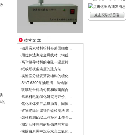
收
·铝用炭素材料粉料布莱因细度试验法——YS/T 734
·用拉伸法测定金属线材（钢丝）杨氏模量
·高Tc超导材料的电阻—温度特性的测量与处理
·纸或纸板尘埃度的建方法
·实验室分析麦芽及辅料的糖化力、糖化时间和浸出物的设备
·SY/T 6300采油用清、防蜡剂技术要求
·玻璃配合料均匀度和玻璃配合料中含碱量的检测方法
碘
·氢燃料电池催化研究与评价、锂空电池研究
%的
·焦化固体类产品煤沥青、固体古马隆-茚树脂软化点的测定方法
·矿物绝缘油腐蚀性硫检测法 裹绝缘纸铜扁线法DL/T 285-2012
·怎样检测ESD工作场所工作台面及工具的带静电电荷？
·测定活性焦的耐压强度的方法
·橡胶白炭黑中沉淀水合二氧化硅水洗筛余物的测定