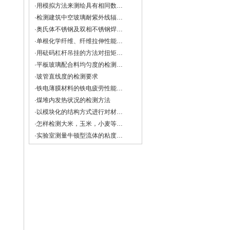
·用模拟方法来测绘具有相同数学形式的物理场——导电微晶法
·检测建筑中空玻璃耐紫外线辐照性能试验
·奥氏体不锈钢及双相不锈钢焊缝中铁素体含量的测量方法
·单根化学纤维、纤维拉伸性能的检测方法
·用砝码杠杆吊挂的方法对扭矩扳手进行检定与校准
·平板玻璃配合料均匀度的检测方法
·玻管直线度的检测要求
·铁电薄膜材料的铁电疲劳性能检测
·煤堆内发热状况的检测方法
·以模块化的结构方式进行对材料多种机械性能的检测方法与注意事项
·怎样检测大米，玉米，小麦等谷物的直链淀粉？
·实验室测量牛顿型流体的粘度和非牛顿流体的流变特性