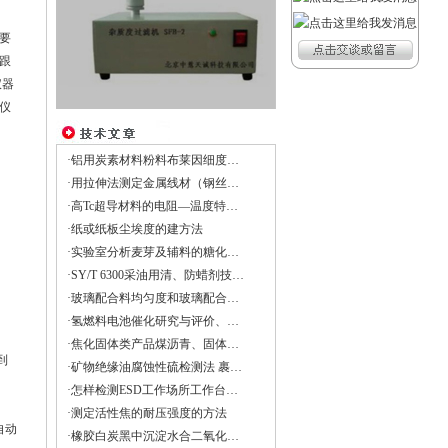
的要
跟
仪器
仪
·铝用炭素材料粉料布莱因细度试验法——YS/T 734
·用拉伸法测定金属线材（钢丝）杨氏模量
·高Tc超导材料的电阻—温度特性的测量与处理
·纸或纸板尘埃度的建方法
·实验室分析麦芽及辅料的糖化力、糖化时间和浸出物的设备
·SY/T 6300采油用清、防蜡剂技术要求
·玻璃配合料均匀度和玻璃配合料中含碱量的检测方法
·氢燃料电池催化研究与评价、锂空电池研究
·焦化固体类产品煤沥青、固体古马隆-茚树脂软化点的测定方法
到
·矿物绝缘油腐蚀性硫检测法 裹绝缘纸铜扁线法DL/T 285-2012
·怎样检测ESD工作场所工作台面及工具的带静电电荷？
·测定活性焦的耐压强度的方法
自动
·橡胶白炭黑中沉淀水合二氧化硅水洗筛余物的测定