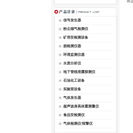
停
6
信号发生器
规
粉尘烟气检测仪
矿用安检测设备
适用
损检测仪器
环境监测仪器
控
水质分析仪
控
地下管线泄露探测仪
石油化工设备
温
实验室设备
加
气体发生器
超声波身高体重测量仪
蒸馏
食品安检测仪
气体检测仪/报警仪
烧