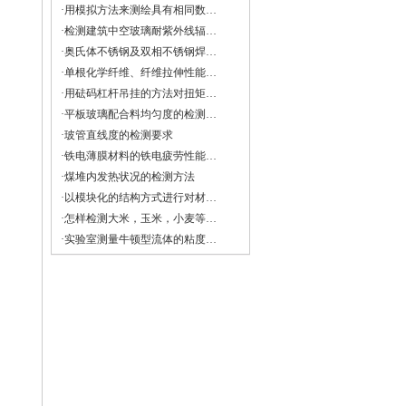
·用模拟方法来测绘具有相同数学形式的物理场——导电微晶法
·检测建筑中空玻璃耐紫外线辐照性能试验
·奥氏体不锈钢及双相不锈钢焊缝中铁素体含量的测量方法
·单根化学纤维、纤维拉伸性能的检测方法
·用砝码杠杆吊挂的方法对扭矩扳手进行检定与校准
·平板玻璃配合料均匀度的检测方法
·玻管直线度的检测要求
·铁电薄膜材料的铁电疲劳性能检测
·煤堆内发热状况的检测方法
·以模块化的结构方式进行对材料多种机械性能的检测方法与注意事项
·怎样检测大米，玉米，小麦等谷物的直链淀粉？
·实验室测量牛顿型流体的粘度和非牛顿流体的流变特性