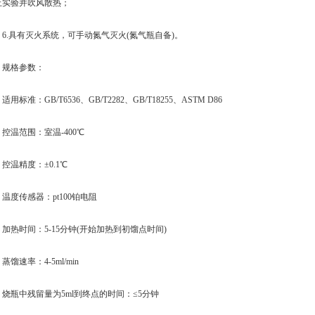
止实验并吹风散热；
.具有灭火系统，可手动氮气灭火(氮气瓶自备)。
格参数：
标准：GB/T6536、GB/T2282、GB/T18255、ASTM D86
温范围：室温-400℃
温精度：±0.1℃
度传感器：pt100铂电阻
热时间：5-15分钟(开始加热到初馏点时间)
速率：4-5ml/min
瓶中残留量为5ml到终点的时间：≤5分钟