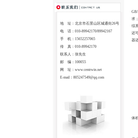
石
GB
求
地 址：北京市石景山区城通街26号
综
电 话：010-89942170/89942167
还
手 机：15652257065
器
传 真：010-89942170
联系人：张先生
产
邮 编：100055
1
网 址：
www.centrwin.net
E-mail：
805247549@qq.com
2
3
4
体
5