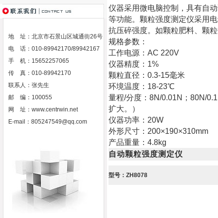
仪器采用微电脑控制，具有自动
等功能。颗粒强度测定仪采用电
抗压碎强度。如颗粒肥料、颗粒
地 址：北京市石景山区城通街26号
规格参数：
电 话：010-89942170/89942167
工作电源：AC 220V
手 机：15652257065
仪器精度：1%
传 真：010-89942170
颗粒直径：0.3-15毫米
联系人：张先生
环境温度：18-23℃
量程/分度：8N/0.01N；80N/0
邮 编：100055
扩大。）
网 址：
www.centrwin.net
仪器功率：20W
E-mail：
805247549@qq.com
外形尺寸：200×190×310mm
产品重量：4.8kg
自动颗粒强度测定仪
型号：ZH8078