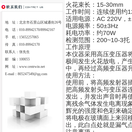
火花束长：15-30mm
工作时间：连续使用约1
适用电源：AC 220V，±
地 址：北京市石景山区城通街26号
电源频率：50±3Hz
电 话：010-89942170/89942167
耗电功率：约70W
手 机：15652257065
检测范围：200~10-3托
传 真：010-89942170
工作原理
联系人：张先生
本仪器采用高压变压器将2
邮 编：100055
极间发生火花放电，产
网 址：
www.centrwin.net
中，再经过高频变压器升
E-mail：
805247549@qq.com
使用方法：
使用前，将高频发射器
把高频发射头与变压器
发出，并发出声音时再
离残余气体发生电离现
辉光的强度和色彩来确
将电极在玻璃面上来回
出，此白点处就是漏气
注意事项：