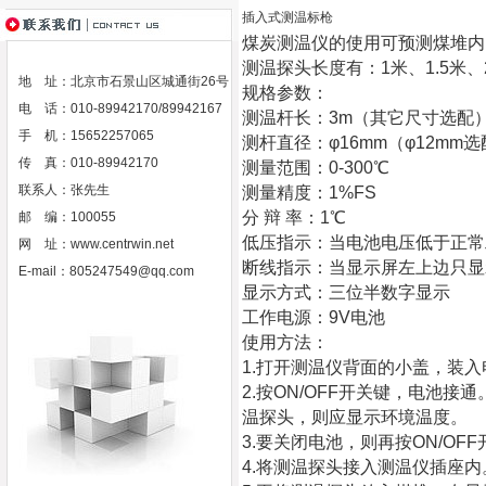
插入式测温标枪
煤炭测温仪的使用可预测煤堆内
测温探头长度有：1米、1.5米、2
地 址：北京市石景山区城通街26号
规格参数：
电 话：010-89942170/89942167
测温杆长：3m（其它尺寸选配
手 机：15652257065
测杆直径：φ16mm（φ12mm
传 真：010-89942170
测量范围：0-300℃
联系人：张先生
测量精度：1%FS
分 辩 率：1℃
邮 编：100055
低压指示：当电池电压低于正常
网 址：
www.centrwin.net
断线指示：当显示屏左上边只显
E-mail：
805247549@qq.com
显示方式：三位半数字显示
工作电源：9V电池
使用方法：
1.打开测温仪背面的小盖，装入
2.按ON/OFF开关键，电池
温探头，则应显示环境温度。
3.要关闭电池，则再按ON/OF
4.将测温探头接入测温仪插座内