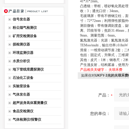
41*31*2mm。
凸透镜：带框，喷砂氧化黑处理，直
收：3；通光口径：34mm。
毛玻璃屏：带有不锈钢立柱，直径10
信号发生器
寸：72*72mm；利用弹性胶脂
测目微镜：带有微调刻度盘，旋转
粉尘烟气检测仪
离、凹痕等等；焦距31.46mm
9mm、测量范围：6mm。
矿用安检测设备
氦氖激光器：光源：氦氖激光器，
损检测仪器
TEMoo/multi，输出功率≥0.8
滑座：一维滑动调节座 2套；二
环境监测仪器
包括：固定式，升降式，三维调
其他：皮尺：1米；钢卷尺：2
水质分析仪
产生漫反射，结构紧凑，使用方便，
地下管线泄露探测仪
产品相关关键字：
夫琅禾费
如果你对
UKFY-3光的夫琅禾
石油化工设备
实验室设备
气体发生器
产品：
超声波身高体重测量仪
食品安检测仪
您的单位：
气体检测仪/报警仪