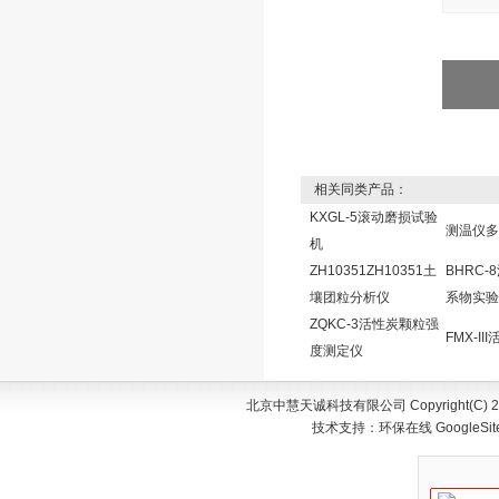
相关同类产品：
KXGL-5滚动磨损试验
测温仪多
机
ZH10351ZH10351土
BHRC
壤团粒分析仪
系物实验
ZQKC-3活性炭颗粒强
FMX-II
度测定仪
北京中慧天诚科技有限公司 Copyright(C) 200
技术支持：
环保在线
GoogleSi