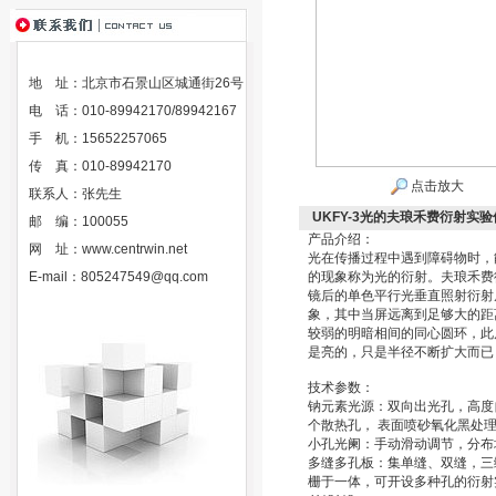
地 址：北京市石景山区城通街26号
电 话：010-89942170/89942167
手 机：15652257065
传 真：010-89942170
点击放大
联系人：张先生
UKFY-3光的夫琅禾费衍射实验
邮 编：100055
产品介绍：
网 址：
www.centrwin.net
光在传播过程中遇到障碍物时，
E-mail：
805247549@qq.com
的现象称为光的衍射。夫琅禾费
镜后的单色平行光垂直照射衍射
象，其中当屏远离到足够大的距
较弱的明暗相间的同心圆环，此
是亮的，只是半径不断扩大而已
技术参数：
钠元素光源：双向出光孔，高度
个散热孔， 表面喷砂氧化黑处
小孔光阑：手动滑动调节，分布均
多缝多孔板：集单缝、双缝，三
栅于一体，可开设多种孔的衍射