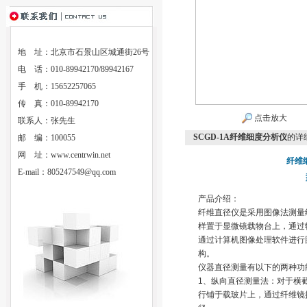
地 址：北京市石景山区城通街26号
电 话：010-89942170/89942167
手 机：15652257065
传 真：010-89942170
点击放大
联系人：张先生
SCGD-1A纤维细度分析仪
的详
邮 编：100055
网 址：
www.centrwin.net
纤维
E-mail：
805247549@qq.com
产品介绍：
纤维直径仪是采用图像法测量
样置于显微镜载物台上，通过
通过计算机图像处理软件进行
构。
仪器直径测量有以下的两种功
1、纵向直径测量法：对于横
行铺于载玻片上，通过纤维镜