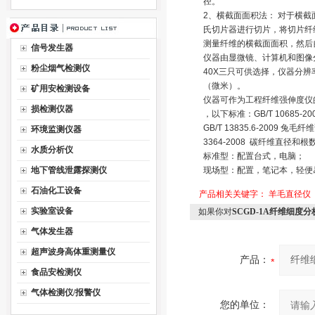
径。
2、横截面面积法： 对于横
氏切片器进行切片，将切片纤
测量纤维的横截面面积，然后
信号发生器
仪器由显微镜、计算机和图像分
粉尘烟气检测仪
40X三只可供选择，仪器分辨率为
（微米）。
矿用安检测设备
仪器可作为工程纤维强伸度仪
损检测仪器
，以下标准：GB/T 10685
GB/T 13835.6-2009 
环境监测仪器
3364-2008 碳纤维直径和
水质分析仪
标准型：配置台式，电脑；
地下管线泄露探测仪
现场型：配置，笔记本，轻便易
石油化工设备
产品相关关键字：
羊毛直径仪
实验室设备
如果你对
SCGD-1A纤维细度分
气体发生器
超声波身高体重测量仪
产品：
食品安检测仪
气体检测仪/报警仪
您的单位：