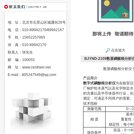
地 址：北京市石景山区城通街26号
电 话：010-89942170/89942167
手 机：15652257065
传 真：010-89942170
点击放大
联系人：张先生
BJYND-2109数显磷酸根分析仪
邮 编：100055
网 址：
www.centrwin.net
数显磷酸根分析仪 型号
E-mail：
805247549@qq.com
产
品
简
介
:
数字式磷酸根分析仪
为实验室仪
厂锅炉给水蒸气以及化学除盐水
的含量以及半导体器件行业，化
测定，可满足不同用户的需要。
技术指标
测量范围
0—2
基本
精 度
重复性
稳定性：每小时
室温：
0~+4
保存条件