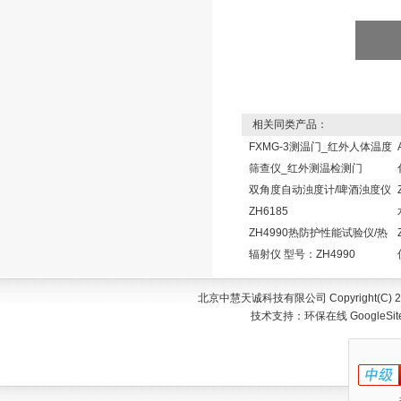
相关同类产品：
FXMG-3测温门_红外人体温度
筛查仪_红外测温检测门
双角度自动浊度计/啤酒浊度仪
ZH6185
ZH4990热防护性能试验仪/热
辐射仪 型号：ZH4990
北京中慧天诚科技有限公司 Copyright(C) 200
技术支持：
环保在线
GoogleSi