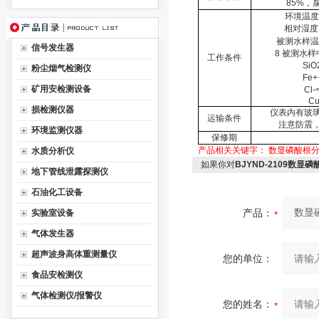
85%
，
环境温度
相对湿度
被测水样温
信号发生器
8
被测水样
工作条件
SiO
粉尘烟气检测仪
Fe+
矿用安检测设备
Cl-
Cu
损检测仪器
仪表内有玻
运输条件
注意防震
环境监测仪器
保修期
产品相关关键字：
数显磷酸根
水质分析仪
如果你对
BJYND-2109数显磷
地下管线泄露探测仪
石油化工设备
产品：
实验室设备
气体发生器
超声波身高体重测量仪
您的单位：
食品安检测仪
气体检测仪/报警仪
您的姓名：