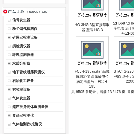
信号发生器
:ZH6687ZH
HG-3HG-3型直接萃取
字电表设计实
粉尘烟气检测仪
器 型号:HG-3
号:ZH6
矿用安检测设备
损检测仪器
环境监测仪器
水质分析仪
FCJH-195石油产品碱
ST/CTS-2
地下管线泄露探测仪
值测定仪 高氯酸电位
伤仪型号：ST
石油化工设备
220
滴定法型号：FCJH-
195
实验室设备
共 9505 条记录，当前 13 / 476 页
首
气体发生器
超声波身高体重测量仪
食品安检测仪
气体检测仪/报警仪