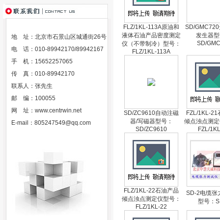
FLZ/1KL-113A原油和
SD/GMC7
液体石油产品密度测定
发生器型
地 址：北京市石景山区城通街26号
SD/GMC
仪（不带制冷）型号：
电 话：010-89942170/89942167
FLZ/1KL-113A
手 机：15652257065
传 真：010-89942170
联系人：张先生
邮 编：100055
网 址：
www.centrwin.net
SD/ZC9610自动注磁
FZL/1KL-
器/写磁器型号：
倾点浊点测定
E-mail：
805247549@qq.com
SD/ZC9610
FZL/1KL
FLZ/1KL-22石油产品
SD-2电缆
倾点浊点测定仪型号：
型号：S
FLZ/1KL-22