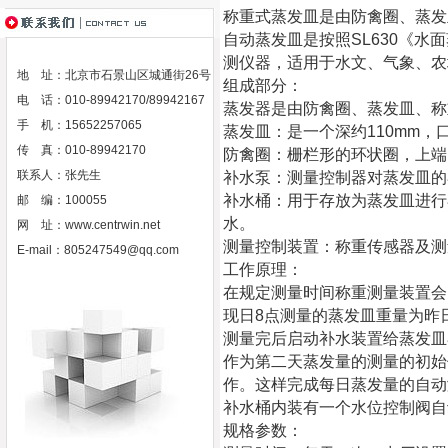
称重式蒸发皿是由防禽圈、蒸发
自动蒸发皿是按照SL630《
测仪器，适用于水文、气象、农
地 址：北京市石景山区城通街26号
组成部分：
电 话：010-89942170/89942167
蒸发器是由防禽圈、蒸发皿、称
手 机：15652257065
蒸发皿：是一个深约110mm，
传 真：010-89942170
防禽圈：栅栏形的环状圈，上端
联系人：张先生
补水泵：测量控制器对蒸发皿的
补水桶：用于存放为蒸发皿进行
邮 编：100055
水。
网 址：
www.centrwin.net
测量控制装置：称重传感器及测
E-mail：
805247549@qq.com
工作原理：
在规定测量时间称重测量装置会
现日8点测量的蒸发皿重量为昨
测量完后启动补水装置给蒸发皿
作为第二天蒸发量的测量的初始
作。这样完成每日蒸发量的自动
补水桶内装有一个水位控制阀自
规格参数：