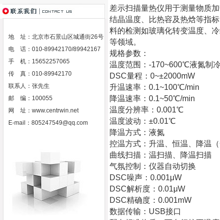
差示扫描量热仪用于测量物质加
结晶温度、比热容及热焓等指标
料的检测如玻璃化转变温度、冷
地 址：北京市石景山区城通街26号
等领域。
电 话：010-89942170/89942167
规格参数：
手 机：15652257065
温度范围：-170~600℃液氮制
传 真：010-89942170
DSC量程：0~±2000mW
联系人：张先生
升温速率：0.1~100℃/min
降温速率：0.1~50℃/min
邮 编：100055
温度分辨率：0.001℃
网 址：
www.centrwin.net
温度波动：±0.01℃
E-mail：
805247549@qq.com
降温方式：液氮
控温方式：升温、恒温、降温（
曲线扫描：温扫描、降温扫描
气氛控制：仪器自动切换
DSC噪声：0.001μW
DSC解析度：0.01μW
DSC精确度：0.001mW
数据传输：USB接口