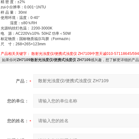
精 密 度：±2%
zui小分辨率：0.001~1NTU
样 品 量： 30ml
使用环境：温度：0-40°
湿度：≤80％RH
光源钨丝灯色温： 2200-3000K
电 源：AC220V±10% 50HZ 功率＜50W
标定物质：国标物质福尔马肼（Formazin）
尺 寸：268×265×123mm
产品相关关键字：
散射光浊度仪/便携式浊度仪 ZH7109中慧天诚010-57118645/594
如果你对
ZH7109散射光浊度仪/便携式浊度仪 ZH7109
感兴趣，想了解更详细的产品
产品：
您的单位：
您的姓名：