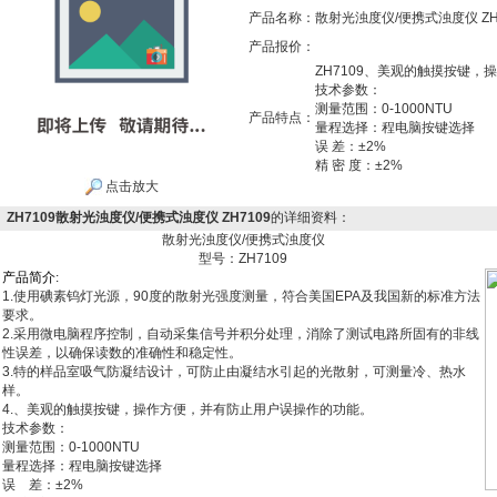
产品名称：
散射光浊度仪/便携式浊度仪 ZH
产品报价：
ZH7109、美观的触摸按键
技术参数：
测量范围：0-1000NTU
产品特点：
量程选择：程电脑按键选择
误 差：±2%
精 密 度：±2%
点击放大
ZH7109散射光浊度仪/便携式浊度仪 ZH7109
的详细资料：
散射光浊度仪/便携式浊度仪
型号：ZH7109
产
品
简
介
:
1.使用碘素钨灯光源，90度的散射光强度测量，符合美国EPA及我国新的标准方法
要求。
2.采用微电脑程序控制，自动采集信号并积分处理，消除了测试电路所固有的非线
性误差，以确保读数的准确性和稳定性。
3.特的样品室吸气防凝结设计，可防止由凝结水引起的光散射，可测量冷、热水
样。
4.、美观的触摸按键，操作方便，并有防止用户误操作的功能。
技术参数：
测量范围：0-1000NTU
量程选择：程电脑按键选择
误 差：±2%