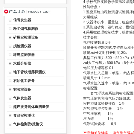
4.学校气浮实验教学演示和课题
性能特点：
1.整套系统由程控混凝试验搅
力罐组成
信号发生器
2.仪器体积小，重量轻，组合携
3.系统启动快，运行稳定，模拟
粉尘烟气检测仪
4.采用微处理控制技术，操作简
矿用安检测设备
技术参数:
气浮喷嘴数量:6个
损检测仪器
喷嘴开关控制方式:支持自动和
喷嘴zui长定时打开时间:20s
环境监测仪器
典型工作压力:300～550 kPa
zui大工作压力:600 kPa（6个
水质分析仪
饱和压力罐容积:0 L
地下管线泄露探测仪
气浮水注入总量（单路）:约占样品量
喷嘴尺寸:1.2 mm
石油化工设备
气浮水注入速率（单路）:约10 mL/s
标准配置
实验室设备
一套气浮试验系统的标准配置
气体发生器
空气压缩机和溶气压力罐组成。
程控混凝试验搅拌仪 1台
超声波身高体重测量仪
溶气型气浮控制器 1台
空气压缩机 1台
食品安检测仪
压力罐 1台
气浮试验烧杯 6只
气体检测仪/报警仪
产品相关关键字：
溶气型气浮试验