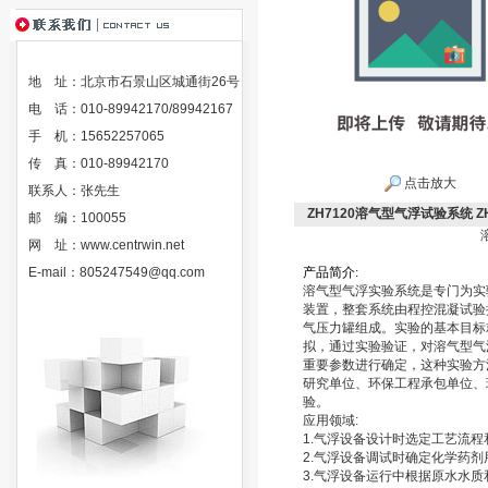
地 址：北京市石景山区城通街26号
电 话：010-89942170/89942167
手 机：15652257065
传 真：010-89942170
点击放大
联系人：张先生
ZH7120溶气型气浮试验系统 ZH
邮 编：100055
网 址：
www.centrwin.net
E-mail：
805247549@qq.com
产
品
简
介
:
溶气型气浮实验系统是专门为实
装置，整套系统由程控混凝试验
气压力罐组成。实验的基本目标
拟，通过实验验证，对溶气型气
重要参数进行确定，这种实验方
研究单位、环保工程承包单位、
验。
应用领域:
1.气浮设备设计时选定工艺流程
2.气浮设备调试时确定化学药
3.气浮设备运行中根据原水水