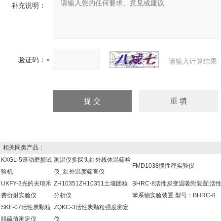
补充说明：
验证码：
请输入计算结果
相关同类产品：
KXGL-5滚动磨损试
测温仪多探头红外线体温筛检
FMD1038惯性秤实验仪
验机
仪_红外温度筛查仪
UKFY-3光的夫琅禾
ZH10351ZH10351土壤团粒
BHRC-8活性炭变温吸附装置|活
费衍射实验仪
分析仪
苯系物实验装置 型号：BHRC-8
SKF-07活性炭颗粒
ZQKC-3活性炭颗粒强度测定
脱硫值测定仪
仪