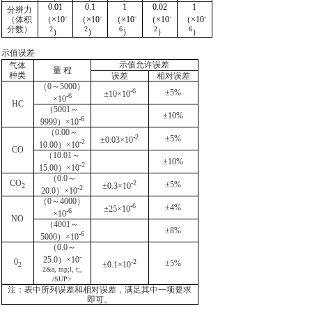
0.01
0.1
1
0.02
1
分辨力
-
-
-
-
-
（体积
（
×
10
（
×
10
（
×
10
（
×
10
（
×
10
分数）
2
2
6
2
6
）
）
）
）
）
示值误差
示值允许误差
气体
量 程
种类
误差
相对误差
（0
～
5000）
-6
±
5%
±
10
×
10
-6
×
10
HC
（5001
～
±
10%
-6
9999）
×
10
（0.00
～
-2
±
5%
±
0.03
×
10
-2
10.00）
×
10
CO
（10.01
～
±
10%
-2
15.00）
×
10
（0.0
～
CO
-2
±
5%
±
0.3
×
10
2
-2
20.0）
×
10
（0
～
4000）
-6
±
4%
±
25
×
10
-6
×
10
NO
（4001
～
±
8%
-6
5000）
×
10
（0.0
～
-
25.0）
×
10
0
-2
±
5%
±
0.1
×
10
2
2&a, mp;l, t;,
/SUP>
注：表中所列误差和相对误差，满足其中一项要求
即可。