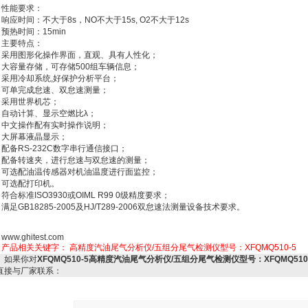
性能要求：
响应时间：不大于8s，NO不大于15s, O2不大于12s
预热时间：15min
主要特点：
采用图形化操作界面，直观、具有人性化；
大容量存储，可存储500组车辆信息；
采用冷却系统,好保护分析平台；
可单完成怠速、双怠速测量；
采用世界机芯；
自动计算、显示空燃比λ；
中文操作配有实时操作说明；
大屏幕液晶显示；
配备RS-232C数字串行通信接口；
配备转速夹，进行怠速与双怠速的测量；
可选配油温传感器对机油温度进行面监控；
可选配打印机。
符合标准ISO3930或OIML R99 0级精度要求；
满足GB18285-2005及HJ/T289-2006双怠速法测量设备技术要求。
www.ghitest.com
产品相关关键字：
高精度汽油尾气分析仪/五组分尾气检测仪型号：XFQMQ510-5
如果你对
XFQMQ510-5高精度汽油尾气分析仪/五组分尾气检测仪型号：XFQMQ510
直接与厂家联系：