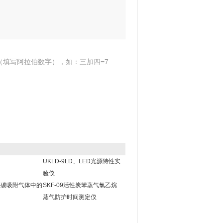
（填写阿拉伯数字），如：三加四=7
UKLD-9LD、LED光源特性实
验仪
性碳吸附气体中的
SKF-09活性炭苯蒸气氯乙烷
蒸气防护时间测定仪