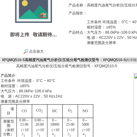
产品名称：
高精度汽油尾气分析仪/五组分尾
产品报价：
工作条件 环境温度： 0°C ~ 40
相对湿度： ≤85%
产品特点：
大气压力：86.0kPa~106.0 kP
电 源：AC220V ± 22V，50 Hz
测量范围及分辨率
点击放大
XFQMQ510-5高精度汽油尾气分析仪/五组分尾气检测仪型号：XFQMQ510-5
的详细
高精度汽油尾气分析仪/五组分尾气检测仪型号：XFQMQ510-5
产
品
简
介
:
工作条件 环境温度： 0°C ~ 40°C
相对湿度： ≤85%
大气压力：86.0kPa~106.0 kPa
电 源：AC220V ± 22V，50 Hz±1Hz
测量范围及分辨率
项
CO
O
CO
HC
NO
2
2
目
0.00
～
0.00
～
0
～
0
～
0
～
测量范
15.00
20.00
10000
25.00
5000
围
-
-
-
-
-
（体积
（
×
10
（
×
10
（
×
10
（
×
10
（
×
10
分数）
2
2
6
2
6
）
）
）
）
）