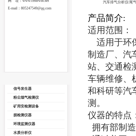
网 址：
www.centrwin.net
汽车排气分析仪/尾气测
E-mail：
805247549@qq.com
产
品
简
介
:
适用范围：
适用于环保
制造厂、汽
站、交通检
车辆维修、
和科研等汽
信号发生器
粉尘烟气检测仪
测。
矿用安检测设备
仪器的特点
损检测仪器
环境监测仪器
拥有部制造
水质分析仪