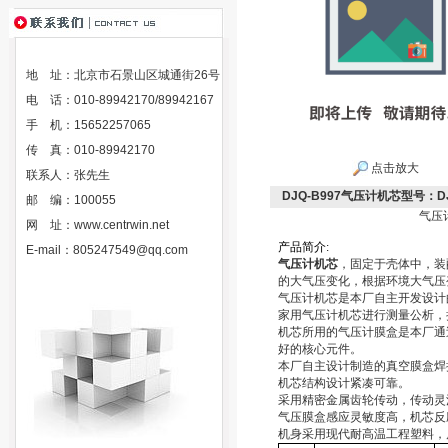
地 址：北京市石景山区城通街26号
电 话：010-89942170/89942167
手 机：15652257065
传 真：010-89942170
点击放大
联系人：张先生
DJQ-B997气压计机芯型号：DJ
邮 编：100055
气压计
网 址：
www.centrwin.net
产
品
简
介
:
E-mail：
805247549@qq.com
气压计机芯
，固定于壳体中，装
的大气压变化，根据环境大气压
气压计机芯是本厂自主开发设计
家用气压计机芯进行测量公析，
机芯所用的气压计膜盒是本厂通
好的核心元件。
本厂自主设计制造的真空膜盒焊
机芯结构设计紧凑可靠。
采用精密金属齿轮传动，传动灵
气压膜盒感应灵敏度高，机芯反
机身采用现代耐高温工程塑料，