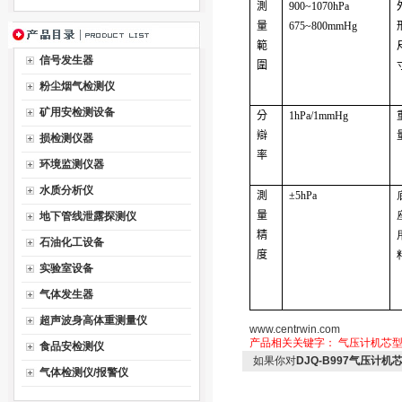
測
9
0
0~1070hPa
量
675~800mmHg
範
信号发生器
圍
粉尘烟气检测仪
矿用安检测设备
分
1hPa
/1mmHg
辯
损检测仪器
率
环境监测仪器
水质分析仪
測
±
5hPa
量
地下管线泄露探测仪
精
石油化工设备
度
实验室设备
气体发生器
超声波身高体重测量仪
www.centrwin.com
产品相关关键字：
气压计机芯型号
食品安检测仪
如果你对
DJQ-B997气压计机芯
气体检测仪/报警仪