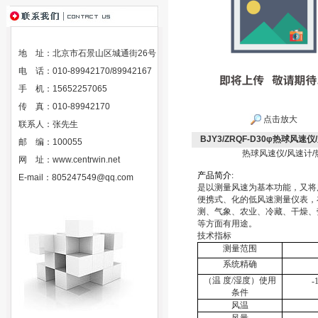
地 址：北京市石景山区城通街26号
电 话：010-89942170/89942167
手 机：15652257065
传 真：010-89942170
点击放大
联系人：张先生
BJY3/ZRQF-D30φ热球风速
邮 编：100055
热球风速仪/风速计/热
网 址：
www.centrwin.net
产
品
简
介
:
E-mail：
805247549@qq.com
是以测量风速为基本功能，又将
便携式、化的低风速测量仪表，
测、气象、农业、冷藏、干燥、
等方面有用途。
技术指标
测量范围
系统精确
（温
度
/
湿度）使用
-1
条件
风温