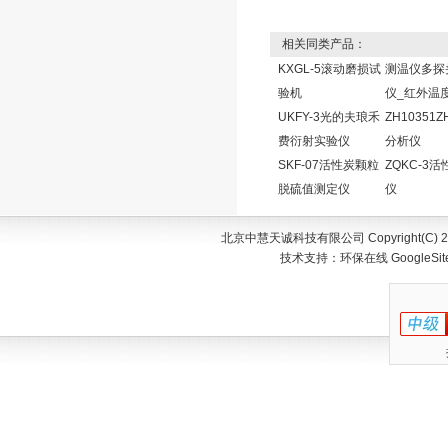
相关同类产品：
KXGL-5滚动磨损试
测温仪多探
验机
仪_红外温
UKFY-3光的夫琅禾
ZH10351
费衍射实验仪
分析仪
SKF-07活性炭颗粒
ZQKC-3
脱硫值测定仪
仪
北京中慧天诚科技有限公司 Copyright(C) 200
技术支持：
环保在线
GoogleSi