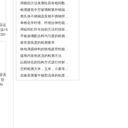
·用模拟方法来测绘具有相同数学形式的物理场——导电微晶法
·检测建筑中空玻璃耐紫外线辐照性能试验
·奥氏体不锈钢及双相不锈钢焊缝中铁素体含量的测量方法
·单根化学纤维、纤维拉伸性能的检测方法
产品运
·用砝码杠杆吊挂的方法对扭矩扳手进行检定与校准
温+5
SD-
·平板玻璃配合料均匀度的检测方法
·玻管直线度的检测要求
·铁电薄膜材料的铁电疲劳性能检测
·煤堆内发热状况的检测方法
·以模块化的结构方式进行对材料多种机械性能的检测方法与注意事项
·怎样检测大米，玉米，小麦等谷物的直链淀粉？
验室高
·实验室测量牛顿型流体的粘度和非牛顿流体的流变特性
 型
00