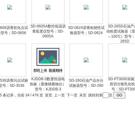
SD-0605A数控低温沥
SD-265D石油
0606沥青软化点试
SD-0624沥青粘韧性试
青延度仪型号：SD-
动粘度试验器（室
型号：SD-0606
验器型号：SD-0624
0605A
～100℃）型号：
265D
KJDDB-3数显恒温电
SD-PT3000实
3536沥青闪点试验
SD-260石油产品水分
热板（显微镜载物台）
剪切分散乳化机
型号：SD-3536
试验器型号：SD-260
型号：KJDDB-3
号：SD-PT30
05 条记录，当前 34 / 476 页
首页
上一页
下一页
末页
跳转到第
页