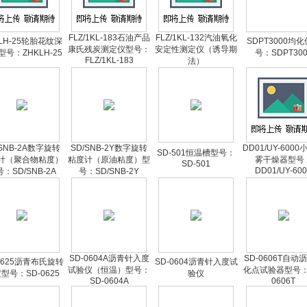
FLZ/1KL-183石油产品
FLZ/1KL-132汽油氧化
KLH-25轮胎花纹深
SDPT3000均
康氏残炭测定仪型号：
安定性测定仪（诱导期
型号：ZHKLH-25
号：SDPT300
FLZ/1KL-183
法）
/SNB-2A数字旋转
SD/SNB-2Y数字旋转
DD01/UY-600
SD-501恒温槽型号：
计（聚合物粘度）
粘度计（原油粘度）型
雾干燥器型号
SD-501
DD01/UY-60
：SD/SNB-2A
号：SD/SNB-2Y
SD-0604A沥青针入度
SD-0606T自动
0625沥青布氏旋转
SD-0604沥青针入度试
试验仪（恒温）型号：
化点试验器型号：
型号：SD-0625
验仪
SD-0604A
0606T