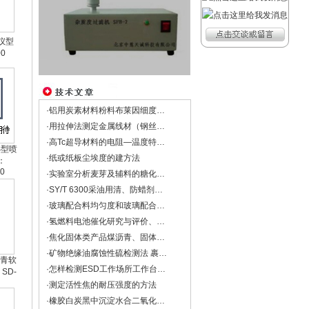
化仪型
0
·铝用炭素材料粉料布莱因细度试验法——YS/T 734
·用拉伸法测定金属线材（钢丝）杨氏模量
·高Tc超导材料的电阻—温度特性的测量与处理
0小型喷
·纸或纸板尘埃度的建方法
：
00
·实验室分析麦芽及辅料的糖化力、糖化时间和浸出物的设备
·SY/T 6300采油用清、防蜡剂技术要求
·玻璃配合料均匀度和玻璃配合料中含碱量的检测方法
·氢燃料电池催化研究与评价、锂空电池研究
·焦化固体类产品煤沥青、固体古马隆-茚树脂软化点的测定方法
·矿物绝缘油腐蚀性硫检测法 裹绝缘纸铜扁线法DL/T 285-2012
沥青软
·怎样检测ESD工作场所工作台面及工具的带静电电荷？
SD-
·测定活性焦的耐压强度的方法
·橡胶白炭黑中沉淀水合二氧化硅水洗筛余物的测定