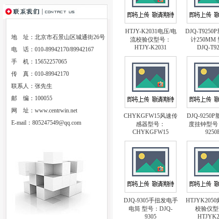
HTJY-K2031电压/电
DJQ-T925
地 址：北京市石景山区城通街26号
流校验仪型号：
计250MM
HTJY-K2031
DJQ-T92
电 话：010-89942170/89942167
手 机：15652257065
传 真：010-89942170
联系人：张先生
邮 编：100055
网 址：
www.centrwin.net
CHYKGFW15风速传
DJQ-9250
E-mail：
805247549@qq.com
感器型号：
度挂钟型号：
CHYKGFW15
9250
DJQ-9305手扭发电手
HTJYK205
电筒 型号：DJQ-
校验仪型
9305
HTJYK2