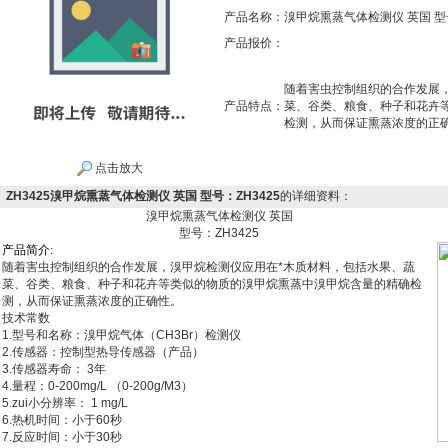
产品名称：
溴甲烷熏蒸气体检测仪 英国 型号
产品报价：
随着害虫控制组织的合作发展
产品特点：
菜、谷类、粮食、种子和花卉
检测，从而保证熏蒸浓度的正
点击放大
ZH3425溴甲烷熏蒸气体检测仪 英国 型号：ZH3425
的详细资料：
溴甲烷熏蒸气体检测仪 英国
型号：ZH3425
产
品
简
介
:
随着害虫控制组织的合作发展，溴甲烷检测仪应用在*木质材料，包括水果、蔬
菜、谷类、粮食、种子和花卉等类似的物质的溴甲烷熏蒸中溴甲烷含量的精确检
测，从而保证熏蒸浓度的正确性。
技术常数
1.型号和名称：溴甲烷气体（CH3Br）检测仪
2.传感器：控制型热导传感器（产品）
3.传感器寿命： 3年
4.量程：0-200mg/L （0-200g/M3）
5.zui小分辨率： 1 mg/L
6.热机时间：小于60秒
7.反应时间：小于30秒