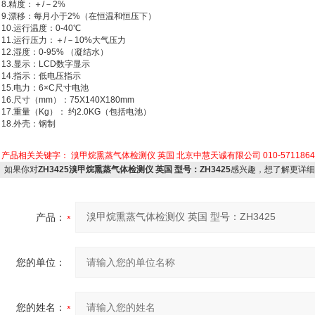
8.精度：＋/－2%
9.漂移：每月小于2%（在恒温和恒压下）
10.运行温度：0-40℃
11.运行压力：＋/－10%大气压力
12.湿度：0-95% （凝结水）
13.显示：LCD数字显示
14.指示：低电压指示
15.电力：6×C尺寸电池
16.尺寸（mm）：75Х140Х180mm
17.重量（Kg）： 约2.0KG（包括电池）
18.外壳：钢制
产品相关关键字：
溴甲烷熏蒸气体检测仪 英国 北京中慧天诚有限公司 010-57118645/
如果你对
ZH3425溴甲烷熏蒸气体检测仪 英国 型号：ZH3425
感兴趣，想了解更详细
产品：
您的单位：
您的姓名：