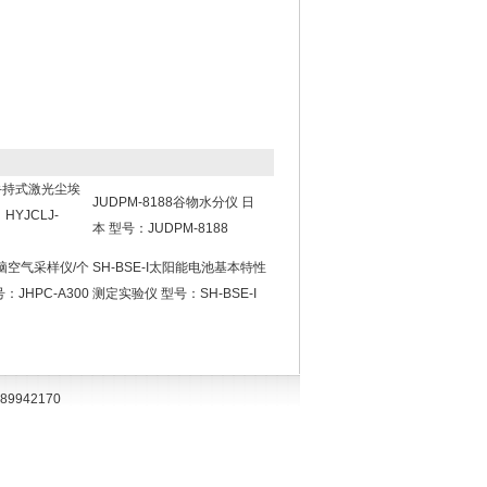
6h手持式激光尘埃
JUDPM-8188谷物水分仪 日
YJCLJ-
本 型号：JUDPM-8188
电脑空气采样仪/个
SH-BSE-I太阳能电池基本特性
JHPC-A300
测定实验仪 型号：SH-BSE-I
89942170