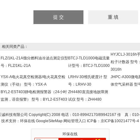
相关同类产品：
HYJCLJ-301
FLZ/1KL-21A馏分燃料油冷滤点测定仪型
BTCJ-TLD1000电磁流量
粒子计数器 型号：H
号：FLZ/1KL-21A
计型号：BTCJ-TLD1000
3016h
YSX-A电火花真空检测器/电火花真空检
LRHV-30维氏硬度计 型
JHPC-A300微
测仪（手动） 型号：YSX-A
号：LRHV-30
体空气采样器 型号：
BYL2-EST403静电检测报警器（24小时
ZH4480直流接地故障测
监测，语音报警） 型号：BYL2-EST403
试仪 型号：ZH4480
技有限公司 Copyright(C) 2008 电话：010-89942170/89942167 传 真：010-
技术支持：
环保在线
GoogleSiteMap
网站管理入口
ICP备：
京ICP备10021477号-4
环保在线