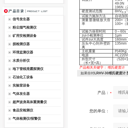
49.0
196N（
硬度测试范围
8HV
0.3
试验力施加方法
自动加
信号发生器
测量显微镜放大倍
200×
（
率
100×
（
粉尘烟气检测仪
试验力保荷时间
0
～
60s
zui小检测单位
1μm
矿用安检测设备
试件zui大高度
160mm
压头中心到外壁距
135mm
损检测仪器
离
主机重量
约
40Kg
环境监测仪器
电源
AC220V
外型尺寸
（520×1
水质分析仪
（长
×
宽
×
高）
产品相关关键字：
维氏硬度计
地下管线泄露探测仪
如果你对
LRHV-30维氏硬度计 
石油化工设备
实验室设备
产品：
气体发生器
超声波身高体重测量仪
食品安检测仪
您的单位：
气体检测仪/报警仪