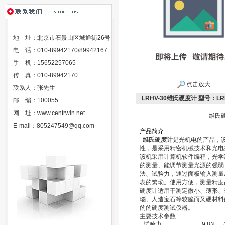
地 址：北京市石景山区城通街26号
电 话：010-89942170/89942167
手 机：15652257065
传 真：010-89942170
点击放大
联系人：张先生
LRHV-30维氏硬度计 型号：LRH
邮 编：100055
网 址：
www.centrwin.net
维氏硬
E-mail：
805247549@qq.com
产
品
简
介
维氏硬度计
是光机电的产品，
性，是采用精密机械技术和光电
该机采用计算机软件编程，光学
的测量、能调节测量光源的强弱
法、试验力，通过面板输入测量
表的繁琐。使用方便，测量精度
硬度计适用于测定微小、薄形、
瑙、人造宝石等较脆而又硬材料
的的硬度测试仪器。
主要技术参数
试验力
9.8N