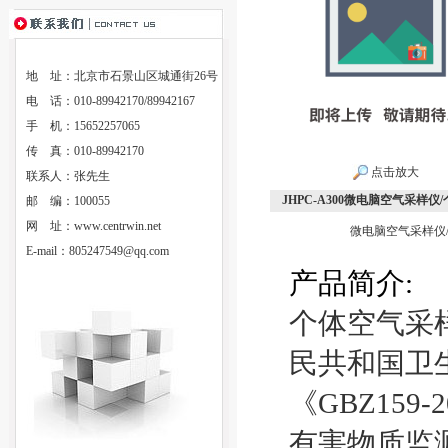
地 址：北京市石景山区城通街26号
电 话：010-89942170/89942167
手 机：15652257065
传 真：010-89942170
点击放大
联系人：张先生
JHPC-A300微电脑空气采样仪/
邮 编：100055
网 址：
www.centrwin.net
微电脑空气采样仪/个
E-mail：
805247549@qq.com
产
品
简
介
:
个体空气采
民共和国卫
《GBZ159
有害物质监