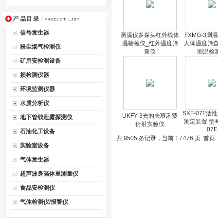
信号发生器
测温仪多探头红外线体
FXMG-3测
温筛检仪_红外温度筛
人体温度筛查
粉尘烟气检测仪
查仪
测温检
矿用安检测设备
损检测仪器
环境监测仪器
水质分析仪
SKF-07F
UKFY-3光的夫琅禾费
地下管线泄露探测仪
测定装置 型号
衍射实验仪
07F
石油化工设备
共 9505 条记录，当前 1 / 476 页 
实验室设备
气体发生器
超声波身高体重测量仪
食品安检测仪
气体检测仪/报警仪