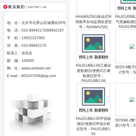
AHAWA2581移动式环
FAU01/RBB
境噪声自动监测装置型
气泄漏检测
地 址：北京市石景山区城通街26号
FAU01/RB
号：AHAWA2581
电 话：010-89942170/89942167
手 机：15652257065
传 真：010-89942170
联系人：张先生
邮 编：100055
FAU01/BBJ-06乙烯浓
SDDV-Ⅱ数
网 址：
www.centrwin.net
度检测仪/便携式乙烯
计型号：SD
E-mail：
805247549@qq.com
检测仪型号：
FAU01/BBJ-06
FAU01/BBJ-05甲烷检
SDSNB-2
测仪/便携式甲烷分析
度计型号：SD
仪型号：FAU01/BBJ-
05