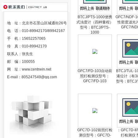
BTCJ/PTS-1000便携
GFC7/NDF-
式浊度计（四种量程）
性密度滤光
地 址：北京市石景山区城通街26号
GFC7/ND
型号：BTCJ/PTS-
电 话：010-89942170/89942167
1000
手 机：15652257065
传 真：010-89942170
联系人：张先生
邮 编：100055
网 址：
www.centrwin.net
GFC7/FD-103自动前
BTCJ/TUL-
照灯检测仪型号：
液位计（有3
E-mail：
805247549@qq.com
GFC7/FD-103
型号：BTCJ/T
GFC7D-102前照灯检
：GFC7D-I
测仪型号：GFC7D-
灯检测仪 